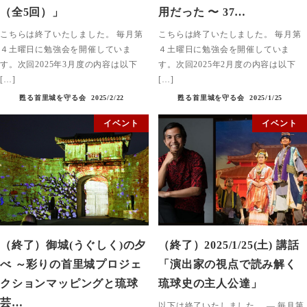
（全5回）」
用だった 〜 37…
こちらは終了いたしました。 毎月第
こちらは終了いたしました。 毎月第
４土曜日に勉強会を開催していま
４土曜日に勉強会を開催していま
す。次回2025年3月度の内容は以下
す。次回2025年2月度の内容は以下
[…]
[…]
甦る首里城を守る会
2025/2/22
甦る首里城を守る会
2025/1/25
イベント
イベント
（終了）御城(うぐしく)の夕
（終了）2025/1/25(土) 講話
べ ～彩りの首里城プロジェ
「演出家の視点で読み解く
クションマッピングと琉球
琉球史の主人公達」
芸…
以下は終了いたしました。 — 毎月第