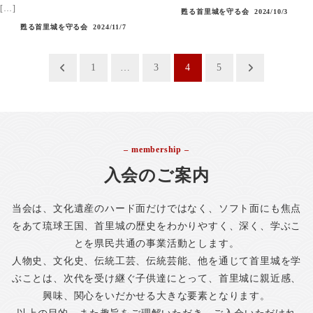
[…]
甦る首里城を守る会
2024/10/3
甦る首里城を守る会
2024/11/7
投
1
…
3
4
5
稿
ナ
ビ
– membership –
ゲ
入会のご案内
ー
シ
当会は、文化遺産のハード面だけではなく、ソフト面にも焦点
ョ
をあて琉球王国、首里城の歴史をわかりやすく、深く、学ぶこ
とを県民共通の事業活動とします。
ン
人物史、文化史、伝統工芸、伝統芸能、他を通じて首里城を学
ぶことは、次代を受け継ぐ子供達にとって、首里城に親近感、
興味、関心をいだかせる大きな要素となります。