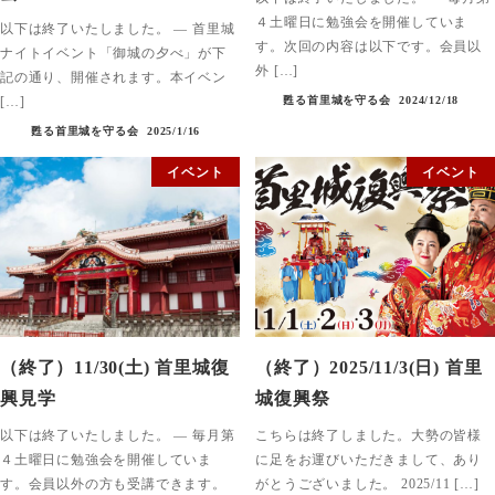
４土曜日に勉強会を開催していま
以下は終了いたしました。 — 首里城
す。次回の内容は以下です。会員以
ナイトイベント「御城の夕べ」が下
外 […]
記の通り、開催されます。本イベン
[…]
甦る首里城を守る会
2024/12/18
甦る首里城を守る会
2025/1/16
イベント
イベント
（終了）11/30(土) 首里城復
（終了）2025/11/3(日) 首里
興見学
城復興祭
以下は終了いたしました。 — 毎月第
こちらは終了しました。大勢の皆様
４土曜日に勉強会を開催していま
に足をお運びいただきまして、あり
す。会員以外の方も受講できます。
がとうございました。 2025/11 […]