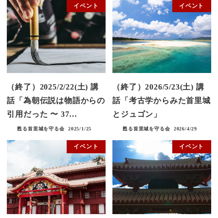
イベント
イベント
（終了）2025/2/22(土) 講
（終了）2026/5/23(土) 講
話「為朝伝説は物語からの
話「考古学からみた首里城
引用だった 〜 37…
とジュゴン」
甦る首里城を守る会
2025/1/25
甦る首里城を守る会
2026/4/29
イベント
イベント