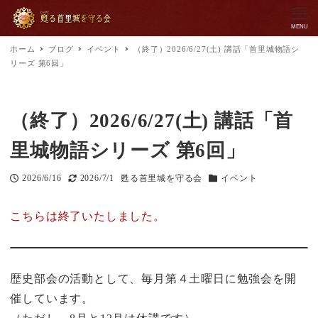
MENU
ホーム
ブログ
イベント
（終了）2026/6/27(土) 講話「首里城物語シ
リーズ 第6回」
（終了）2026/6/27(土) 講話「首
里城物語シリーズ 第6回」
2026/6/16
2026/7/1
甦る首里城を守る会
イベント
投稿日
更新日
著
カテゴリー
者
こちらは終了いたしました。
歴史部会の活動として、毎月第４土曜日に勉強会を開
催しています。